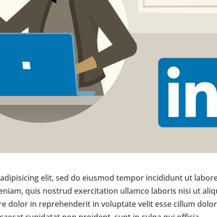
dipisicing elit, sed do eiusmod tempor incididunt ut labore
iam, quis nostrud exercitation ullamco laboris nisi ut aliq
dolor in reprehenderit in voluptate velit esse cillum dolo
ccaecat cupidatat non proident, sunt in culpa qui officia