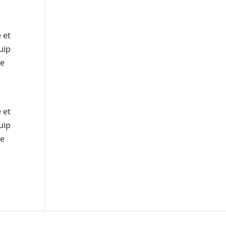
 et
uip
re
 et
uip
re