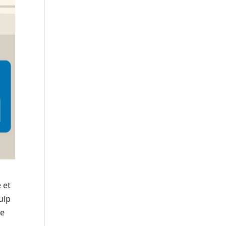
 et
uip
re