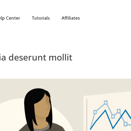
lp Center
Tutorials
Affiliates
cia deserunt mollit